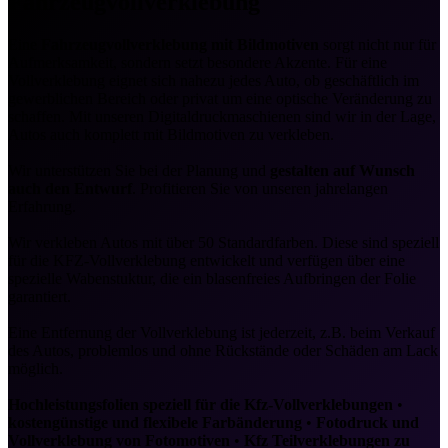
Fahrzeugvollverklebung
Eine
Fahrzeugvollverklebung mit Bildmotiven
sorgt nicht nur für
Aufmerksamkeit, sondern setzt besondere Akzente. Für eine
Vollverklebung eignet sich nahezu jedes Auto, ob geschäftlich im
gewerblichen Bereich oder privat um eine optische Veränderung zu
schaffen. Mit unseren Digitaldruckmaschienen sind wir in der Lage,
Autos auch komplett mit Bildmotiven zu verkleben.
Wir unterstützen Sie bei der Planung und
gestalten auf Wunsch
auch den Entwurf
. Profitieren Sie von unseren jahrelangen
Erfahrung.
Wir verkleben Autos mit über 50 Standardfarben. Diese sind speziell
für die KFZ-Vollverklebung entwickelt und verfügen über eine
spezielle Wabenstuktur, die ein blasenfreies Aufbringen der Folie
garantiert.
Eine Entfernung der Vollverklebung ist jederzeit, z.B. beim Verkauf
des Autos, problemlos und ohne Rückstände oder Schäden am Lack
möglich.
Hochleistungsfolien speziell für die Kfz-Vollverklebungen
•
kostengünstige und flexibele Farbänderung
•
Fotodruck und
Vollverklebung von Fotomotiven
•
Kfz Teilverklebungen zu