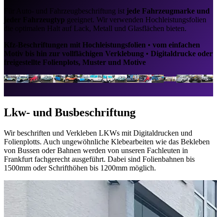
Für Auto- und Fahrzeugbeschriftung ist
jede Fahrzeugmarke und
jeder Fahrzeugtyp
geeignet. Wir verwenden Hochleistungsfolien
die optimalen Halt auf Lack, Metall und Glasflächen bieten.
Kfz-Beschriftungen mit Hochleistungsfolien
•
vom einfachen
Motiv bis hin zur vollflächigen Verklebung
•
Digitaldrucke oder
freigestellte Folienplots, Muster und Motive
Lkw- und Busbeschriftung
Wir beschriften und Verkleben LKWs mit Digitaldrucken und
Folienplotts. Auch ungewöhnliche Klebearbeiten wie das Bekleben
von Bussen oder Bahnen werden von unseren Fachleuten in
Frankfurt fachgerecht ausgeführt. Dabei sind Folienbahnen bis
1500mm oder Schrifthöhen bis 1200mm möglich.