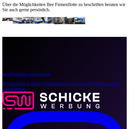
Über die Möglichkeiten Ihre Firmenflotte zu beschriften beraten wir
Sie auch gerne persönlich.
Schicke Werbung
Flinschstraße 35
60388 Frankfurt a.M.
Tel.: 069 - 94 21 95 28
info@schicke-werbung.de
Beschriftung
Schilder
Digitaldruck
Lichtwerbung
Projekte
Über
Uns
Kontakt